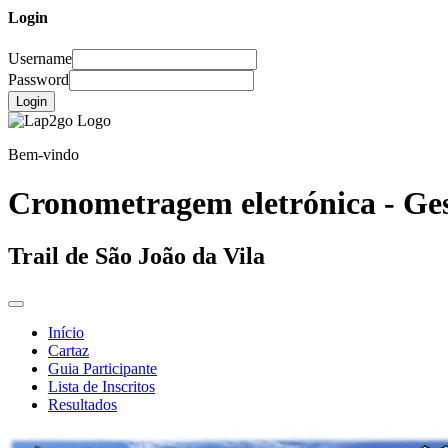
Login
Username
Password
Login
Bem-vindo
Cronometragem eletrónica - Ges
Trail de São João da Vila
Início
Cartaz
Guia Participante
Lista de Inscritos
Resultados